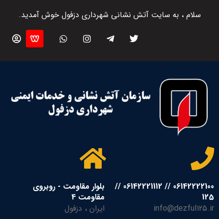
سلام ، به سایت آتش نشانی شهرداری دزفول خوش آمدید.
06142222100 // 06142221112 //
بلوار مقاومت - روبروی
125
مقاومت 4
info@dezful125.ir
ایران ، دزفول