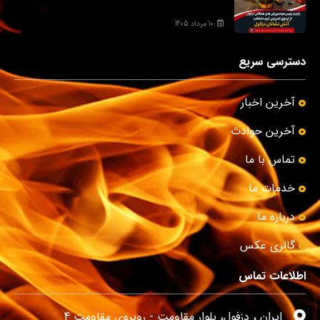
10 مرداد 1405
دسترسی سریع
آخرین اخبار
آخرین حوادث
تماس با ما
خدمات ما
درباره ما
گالری عکس
اطلاعات تماس
ایران ، دزفول، بلوار مقاومت - روبروی مقاومت 4