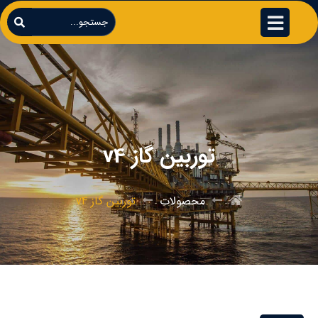
توربین گاز v4
محصولات
توربین گاز v4