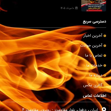
10 مرداد 1405
دسترسی سریع
آخرین اخبار
آخرین حوادث
تماس با ما
خدمات ما
درباره ما
گالری عکس
اطلاعات تماس
ایران ، دزفول، بلوار مقاومت - روبروی مقاومت 4