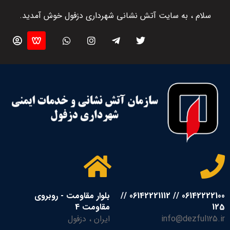
سلام ، به سایت آتش نشانی شهرداری دزفول خوش آمدید.
06142222100 // 06142221112 //
بلوار مقاومت - روبروی
125
مقاومت 4
info@dezful125.ir
ایران ، دزفول