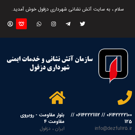
سلام ، به سایت آتش نشانی شهرداری دزفول خوش آمدید.
06142222100 // 06142221112 //
بلوار مقاومت - روبروی
125
مقاومت 4
info@dezful125.ir
ایران ، دزفول