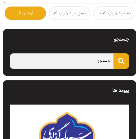
جستجو
پیوند ها