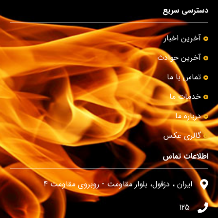
دسترسی سریع
آخرین اخبار
آخرین حوادث
تماس با ما
خدمات ما
درباره ما
گالری عکس
اطلاعات تماس
ایران ، دزفول، بلوار مقاومت - روبروی مقاومت 4
125