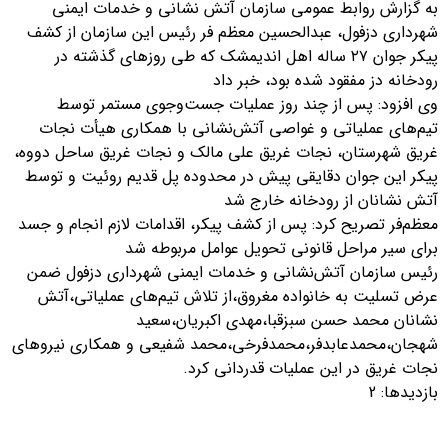
به گزارش روابط عمومی سازمان آتش نشانی و خدمات ایمنی
شهرداری دزفول، عبدالحسین معظم فر رئیس این سازمان از کشف
پیکر جوان ۲۷ ساله اهل اندیمشک که طی روزهای گذشته در
رودخانه دز مفقود شده بود، خبر داد
وی افزود: پس از چند روز عملیات جست‌وجوی مستمر توسط
تیم‌های عملیاتی و غواصی آتش‌نشانی با همکاری هیأت نجات
غریق شهرستان، نجات غریق علی مالک و نجات غریق ساحل دووه،
پیکر این جوان دقایقی پیش در محدوده پل قدیم روئیت و توسط
آتش نشانان از رودخانه خارج شد
معظم‌فر تصریح کرد: پس از کشف پیکر، اقدامات لازم انجام و جسد
برای سیر مراحل قانونی تحویل عوامل مربوطه شد
رئیس سازمان آتش‌نشانی و خدمات ایمنی شهرداری دزفول ضمن
عرض تسلیت به خانواده مغروق،از تلاش تیم‌های عملیاتی،آتش
نشانان محمد حسن سبزقبا،مهدی اکبریان،سعید
شهجان،محمدعابدفر،محمدفرخی،محمد شفیعی و همکاری نیروهای
نجات غریق در این عملیات قدردانی کرد.
بازدیدها: 2