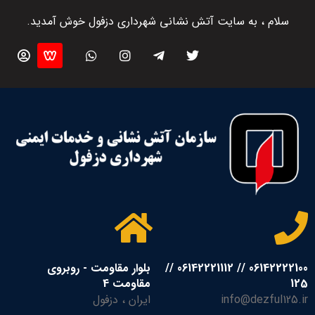
سلام ، به سایت آتش نشانی شهرداری دزفول خوش آمدید.
06142222100 // 06142221112 //
بلوار مقاومت - روبروی
125
مقاومت 4
info@dezful125.ir
ایران ، دزفول