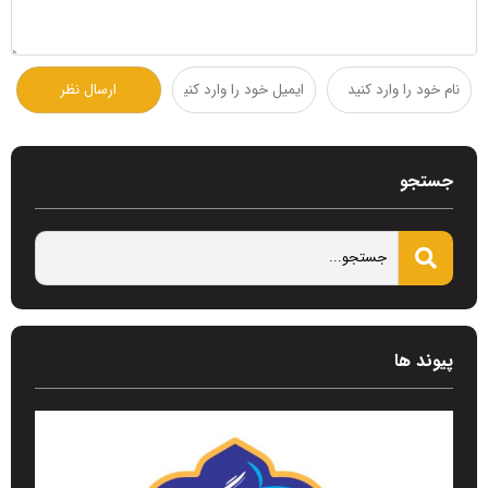
جستجو
پیوند ها