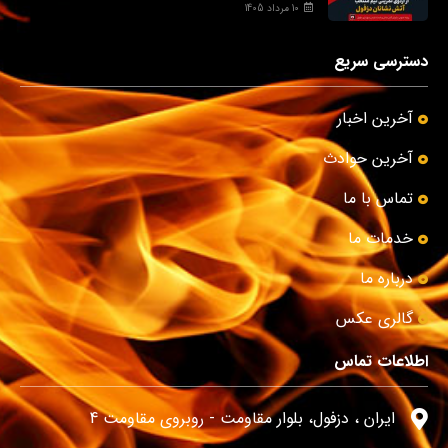
10 مرداد 1405
دسترسی سریع
آخرین اخبار
آخرین حوادث
تماس با ما
خدمات ما
درباره ما
گالری عکس
اطلاعات تماس
ایران ، دزفول، بلوار مقاومت - روبروی مقاومت 4