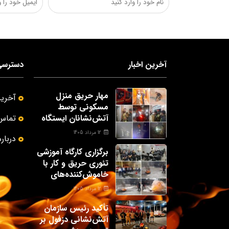
آخرین اخبار
دسترسی
مهار حریق منزل
آخرین
مسکونی توسط
آتش‌نشانان ایستگاه
تماس 
شماره یک دزفول
12 مرداد 1405
درباره
برگزاری کارگاه آموزشی
تئوری حریق و کار با
خاموش‌کننده‌های
دستی برای پرسنل
12 مرداد 1405
حراست شهرداری
دزفول
تأکید رئیس سازمان
آتش‌نشانی دزفول بر