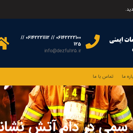
ید.
06142222100 // 06142221112 //
125
info@dezful125.ir
اره ما
تماس با ما
 سمی در دام آتش نشان