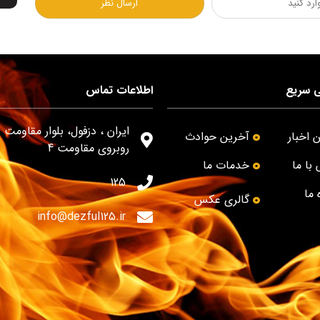
 سریع
اطلاعات تماس
ایران ، دزفول، بلوار مقاومت -
 اخبار
آخرین حوادث
روبروی مقاومت 4
با ما
خدمات ما
125
 ما
گالری عکس
info@dezful125.ir