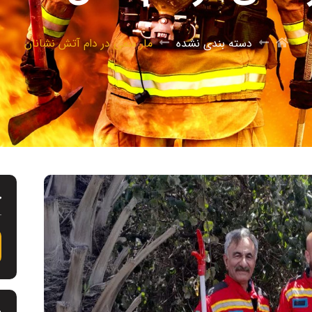
دسته بندی نشده
مار سمی در دام آتش نشانان
ج