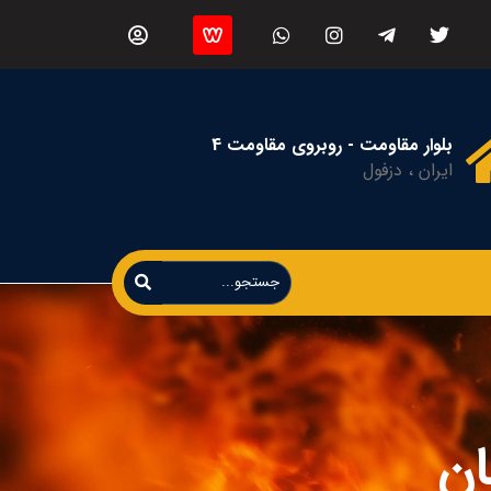
بلوار مقاومت - روبروی مقاومت 4
ایران ، دزفول
ان