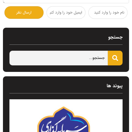
جستجو
پیوند ها