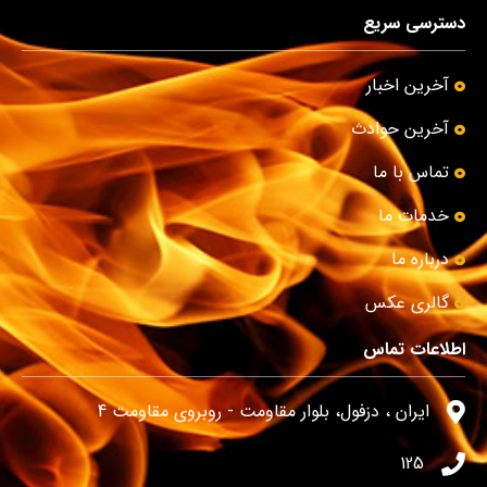
دسترسی سریع
آخرین اخبار
آخرین حوادث
تماس با ما
خدمات ما
درباره ما
گالری عکس
اطلاعات تماس
ایران ، دزفول، بلوار مقاومت - روبروی مقاومت 4
125