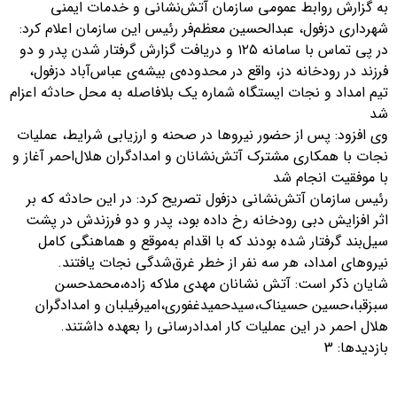
به گزارش روابط عمومی سازمان آتش‌نشانی و خدمات ایمنی
شهرداری دزفول، عبدالحسین معظم‌فر رئیس این سازمان اعلام کرد:
در پی تماس با سامانه ۱۲۵ و دریافت گزارش گرفتار شدن پدر و دو
فرزند در رودخانه دز، واقع در محدوده‌ی بیشه‌ی عباس‌آباد دزفول،
تیم امداد و نجات ایستگاه شماره یک بلافاصله به محل حادثه اعزام
شد
وی افزود: پس از حضور نیروها در صحنه و ارزیابی شرایط، عملیات
نجات با همکاری مشترک آتش‌نشانان و امدادگران هلال‌احمر آغاز و
با موفقیت انجام شد
رئیس سازمان آتش‌نشانی دزفول تصریح کرد: در این حادثه که بر
اثر افزایش دبی رودخانه رخ داده بود، پدر و دو فرزندش در پشت
سیل‌بند گرفتار شده بودند که با اقدام به‌موقع و هماهنگی کامل
نیروهای امداد، هر سه نفر از خطر غرق‌شدگی نجات یافتند.
شایان ذکر است: آتش نشانان مهدی ملاکه زاده،محمدحسن
سبزقبا،حسین حسیناک،سیدحمیدغفوری،امیرفیلبان و امدادگران
هلال احمر در این عملیات کار امدادرسانی را بعهده داشتند.
بازدیدها: 3