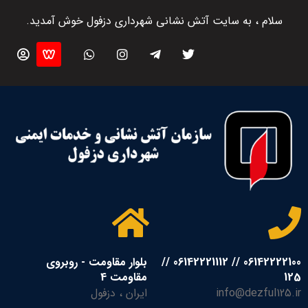
سلام ، به سایت آتش نشانی شهرداری دزفول خوش آمدید.
06142222100 // 06142221112 //
بلوار مقاومت - روبروی
125
مقاومت 4
info@dezful125.ir
ایران ، دزفول