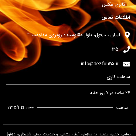
گالری عکس
اطلاعات تماس
ایران ، دزفول، بلوار مقاومت - روبروی مقاومت 4
125
info@dezful125.ir
ساعات کاری
24 ساعته در 7 روز هفته
ساعت
00:00 تا 23:59
تمامی حقوق متعلق به سازمان آتش نشانی و خدمات ایمنی شهرداری دزفول