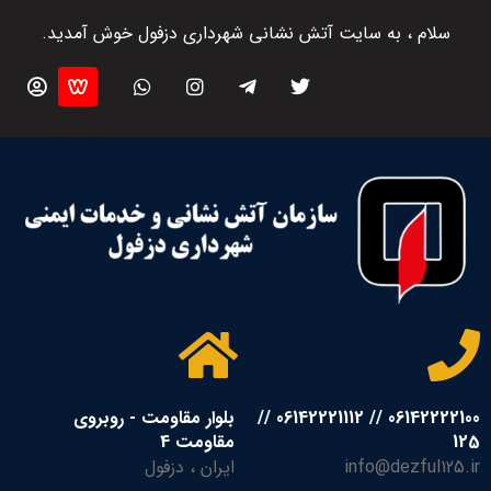
سلام ، به سایت آتش نشانی شهرداری دزفول خوش آمدید.
06142222100 // 06142221112 //
بلوار مقاومت - روبروی
125
مقاومت 4
info@dezful125.ir
ایران ، دزفول