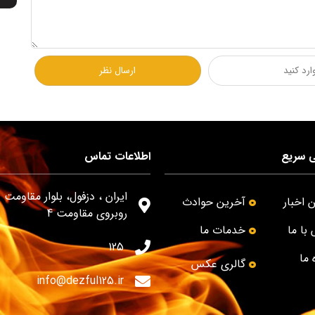
 سریع
اطلاعات تماس
ایران ، دزفول، بلوار مقاومت -
 اخبار
آخرین حوادث
روبروی مقاومت 4
با ما
خدمات ما
125
 ما
گالری عکس
info@dezful125.ir