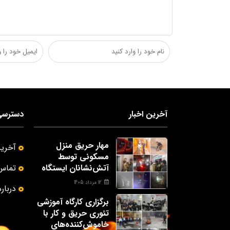
آخرین اخبار
دسترسی
مهار حریق منزل
آخرین
مسکونی توسط
آتش‌نشانان ایستگاه
تماس 
شماره یک دزفول
12 مرداد 1405
درباره
برگزاری کارگاه آموزشی
تئوری حریق و کار با
خاموش‌کننده‌های