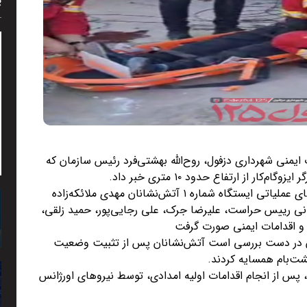
پ
یمنی شهرداری دزفول، روح‌الله بهشتی‌فرد رئیس سازمان که
از ارتفاع حدود ۱۰ متری خبر داد.
وی افزود: این حادثه در خیابان بوعلی رخ داد و تیم‌های عملیاتی ایستگاه شماره ۱ آتش‌نشانان مهدی ملائکه‌زاده
ی رییس حراست، علیرضا جرک، علی رجایی‌پور، حمید زلقی،
 و اقدامات ایمنی صورت گرفت
آن در دست بررسی است آتش‌نشانان پس از تثبیت وضعیت
شت‌بام همسایه کردند.
 کارگر که ۴۶ سال سن داشته، پس از انجام اقدامات اولیه امدادی، توسط نیروهای اورژانس