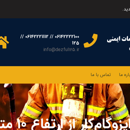
ید.
06142222100 // 06142221112 //
125
info@dezful125.ir
اره ما
تماس با ما
ار از ارتفاع ۱۰ متری در دزفول