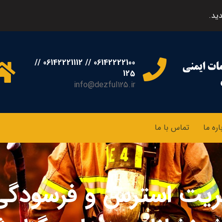
ید.
06142222100 // 06142221112 //
125
info@dezful125.ir
اره ما
تماس با ما
ریت استرس و فرسودگی