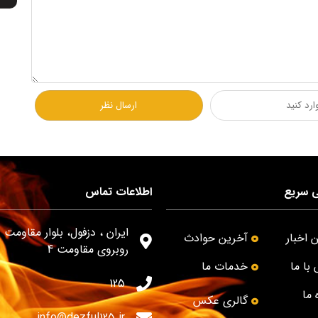
 سریع
اطلاعات تماس
ایران ، دزفول، بلوار مقاومت -
 اخبار
آخرین حوادث
روبروی مقاومت 4
با ما
خدمات ما
125
 ما
گالری عکس
info@dezful125.ir