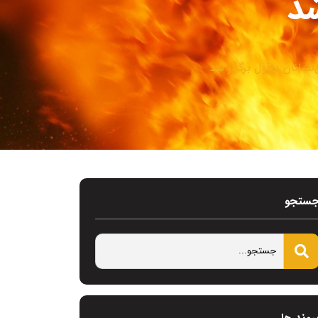
شد
انان دزفول برگزار شد
ستجو