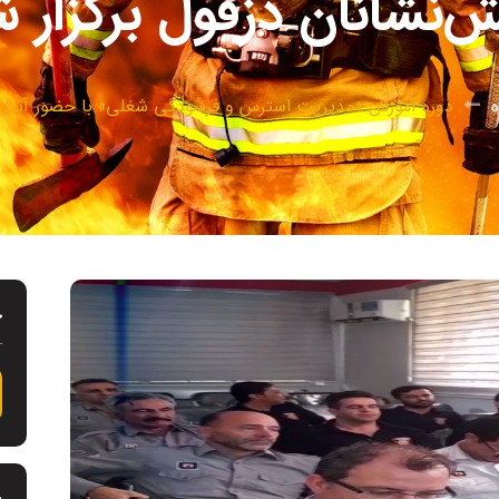
‌نشانان دزفول برگزار 
دوره آموزش «مدیریت استرس و فرسودگی شغلی» با حضور آتش‌نش
ج