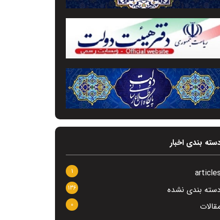
سته بندی اخبار
1
article
136
سته بندی نشده
0
قالات