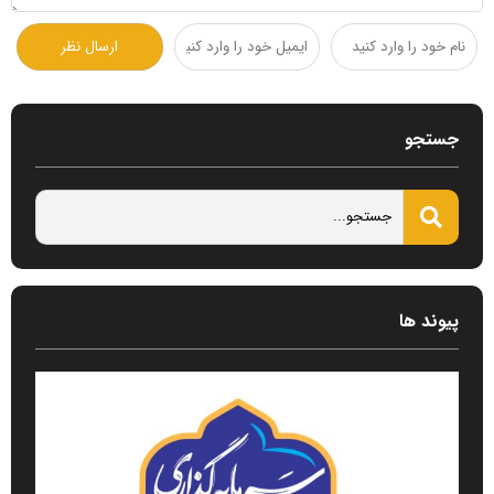
جستجو
پیوند ها