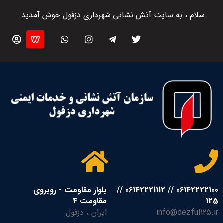
سلام ، به سایت آتش نشانی شهرداری دزفول خوش آمدید.
06142222100 // 06142221112 //
بلوار مقاومت - روبروی
125
مقاومت 4
info@dezful125.ir
ایران ، دزفول