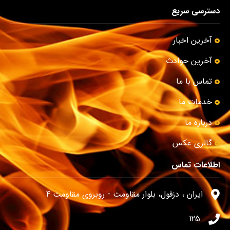
دسترسی سریع
آخرین اخبار
آخرین حوادث
تماس با ما
خدمات ما
درباره ما
گالری عکس
اطلاعات تماس
ایران ، دزفول، بلوار مقاومت - روبروی مقاومت 4
125