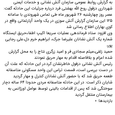
به گزارش روابط عمومی سازمان آتش نشانی و خدمات ایمنی
شهرداری دزفول روح الله بهشتی فرد درباره جزئیات این حادثه گفت:
عصر روز چهارشنبه ۲۶ شهریور ماه طی تماس شهروندی با سامانه
۱۲۵ این سازمان گزارش آتش سوزی در یک واحد آپارتمانی واقع در
کوی بهاران اطلاع رسانی شد
وی افزود: ستاد فرماندهی عملیات سریعا اکیپ اطفاءحریق ایستگاه
شماره یک آتش نشانان علیرضا جرک، ابراهیم خرم دل،علی رجایی
پور،
حمید زلقی،میثم سجادی فر و امید زرگری نتاج را به محل گزارش
شده اعزام و بلافاصله اقدام به مهار حریق نمودند
رئیس آتش نشانی دزفول خاطرنشان کرد:در این حادثه که علت آن
در دست بررسی است، قسمت تراس این واحد مسکونی متاسفانه
طعمه حریق شد که با حضور آتش نشانان کنترل و مهار گردید
شایان ذکر است: در این حادثه متاسفانه مردی حدودا ۶۴ ساله دچار
سوختگی شد که پس از اقدامات بالینی توسط عوامل اورژانس به
بیمارستان منتقل گردید
بازدیدها: 0