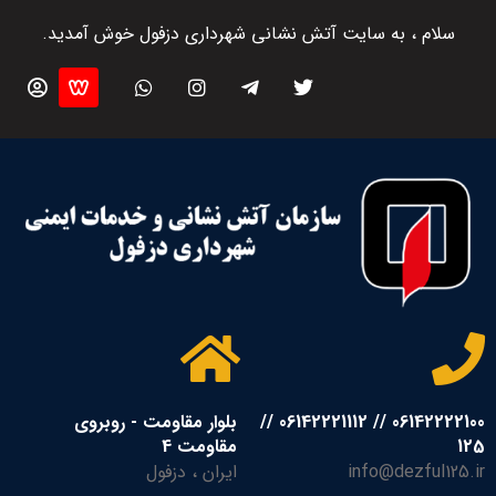
سلام ، به سایت آتش نشانی شهرداری دزفول خوش آمدید.
06142222100 // 06142221112 //
بلوار مقاومت - روبروی
125
مقاومت 4
info@dezful125.ir
ایران ، دزفول