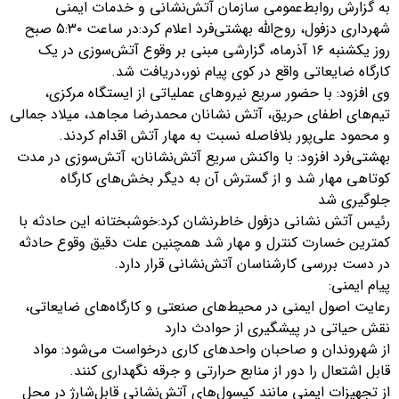
به گزارش روابط‌عمومی سازمان آتش‌نشانی و خدمات ایمنی
شهرداری دزفول، روح‌الله بهشتی‌فرد اعلام کرد:در ساعت ۵:۳۰ صبح
روز یکشنبه ۱۶ آذرماه، گزارشی مبنی بر وقوع آتش‌سوزی در یک
کارگاه ضایعاتی واقع در کوی پیام نور،دریافت شد.
وی افزود: با حضور سریع نیروهای عملیاتی از ایستگاه مرکزی،
تیم‌های اطفای حریق، آتش نشانان محمدرضا مجاهد، میلاد جمالی
و محمود علی‌پور بلافاصله نسبت به مهار آتش اقدام کردند.
بهشتی‌فرد افزود: با واکنش سریع آتش‌نشانان، آتش‌سوزی در مدت
کوتاهی مهار شد و از گسترش آن به دیگر بخش‌های کارگاه
جلوگیری شد
رئیس آتش نشانی دزفول خاطرنشان کرد:خوشبختانه این حادثه با
کمترین خسارت کنترل و مهار شد همچنین علت دقیق وقوع حادثه
در دست بررسی کارشناسان آتش‌نشانی قرار دارد.
پیام ایمنی:
رعایت اصول ایمنی در محیط‌های صنعتی و کارگاه‌های ضایعاتی،
نقش حیاتی در پیشگیری از حوادث دارد
از شهروندان و صاحبان واحدهای کاری درخواست می‌شود: مواد
قابل اشتعال را دور از منابع حرارتی و جرقه نگهداری کنند.
از تجهیزات ایمنی مانند کپسول‌های آتش‌نشانی قابل‌شارژ در محل