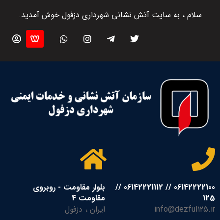
سلام ، به سایت آتش نشانی شهرداری دزفول خوش آمدید.
06142222100 // 06142221112 //
بلوار مقاومت - روبروی
125
مقاومت 4
info@dezful125.ir
ایران ، دزفول