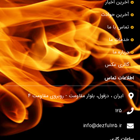
آخرین اخبار
آخرین حوادث
تماس با ما
خدمات ما
درباره ما
گالری عکس
اطلاعات تماس
ایران ، دزفول، بلوار مقاومت - روبروی مقاومت 4
125
info@dezful125.ir
ساعات کاری