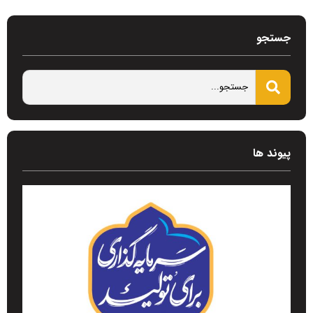
جستجو
پیوند ها