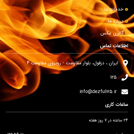
خدمات ما
درباره ما
گالری عکس
اطلاعات تماس
ایران ، دزفول، بلوار مقاومت - روبروی مقاومت 4
125
info@dezful125.ir
ساعات کاری
24 ساعته در 7 روز هفته