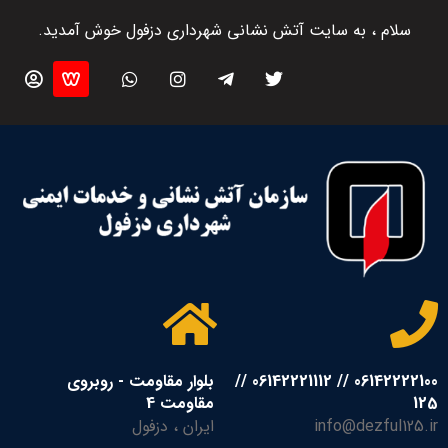
سلام ، به سایت آتش نشانی شهرداری دزفول خوش آمدید.
06142222100 // 06142221112 //
بلوار مقاومت - روبروی
125
مقاومت 4
info@dezful125.ir
ایران ، دزفول