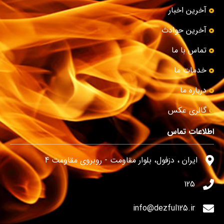
آخرین اخبار
آخرین حوادث
تماس با ما
خدمات ما
درباره ما
گالری عکس
اطلاعات تماس
ایران ، دزفول، بلوار مقاومت - روبروی مقاومت 4
125
info@dezful125.ir