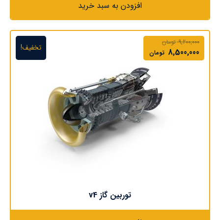
افزودن به سبد خرید
9,200,000
تومان
تخفیف!
8,500,000
تومان
توربین گاز v4