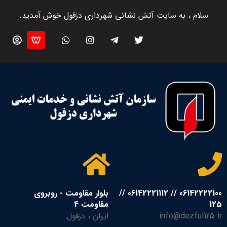
سلام ، به سایت آتش نشانی شهرداری دزفول خوش آمدید.
06142222100 // 06142221112 //
بلوار مقاومت - روبروی
125
مقاومت 4
info@dezful125.ir
ایران ، دزفول