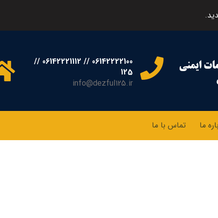
ید.
06142222100 // 06142221112 //
125
info@dezful125.ir
اره ما
تماس با ما
حساب کاربری من