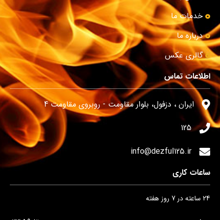
خدمات ما
درباره ما
گالری عکس
اطلاعات تماس
ایران ، دزفول، بلوار مقاومت - روبروی مقاومت 4
125
info@dezful125.ir
ساعات کاری
24 ساعته در 7 روز هفته