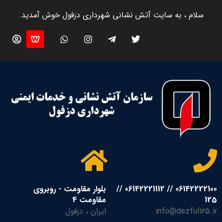
سلام ، به سایت آتش نشانی شهرداری دزفول خوش آمدید.
06142222100 // 06142221112 //
بلوار مقاومت - روبروی
125
مقاومت 4
info@dezful125.ir
ایران ، دزفول